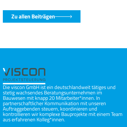
Zu allen Beiträgen
Die viscon GmbH ist ein deutschlandweit tätiges und
stetig wachsendes Beratungsunternehmen im
Bauwesen mit knapp 20 Mitarbeiter*innen. In
partnerschaftlicher Kommunikation mit unseren
Auftraggebenden steuern, koordinieren und
kontrollieren wir komplexe Bauprojekte mit einem Team
aus erfahrenen Kolleg*innen.