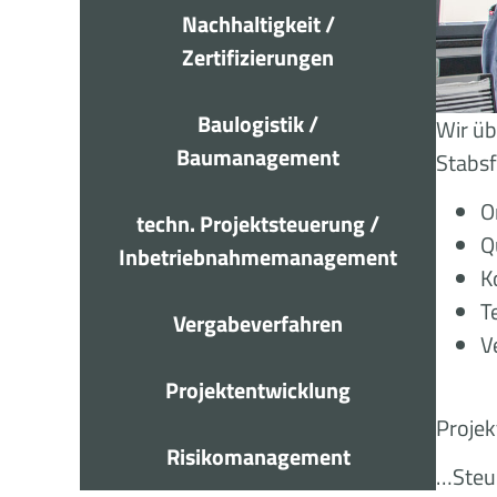
Nachhaltigkeit /
Zertifizierungen
Baulogistik /
Wir ü
Baumanagement
Stabsf
O
techn. Projektsteuerung /
Q
Inbetriebnahmemanagement
K
T
Vergabeverfahren
V
Projektentwicklung
Projek
Risikomanagement
…Steue