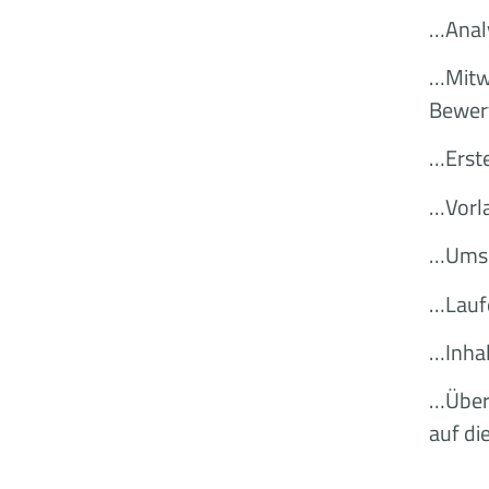
…Analy
…Mitwi
Bewer
…Erste
…Vorl
…Umse
…Laufe
…Inhal
…Überp
auf di