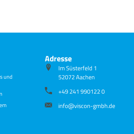
Adresse
Im Süsterfeld 1
52072 Aachen
es und
+49 241 990122 0
n
info@viscon-gmbh.de
nem