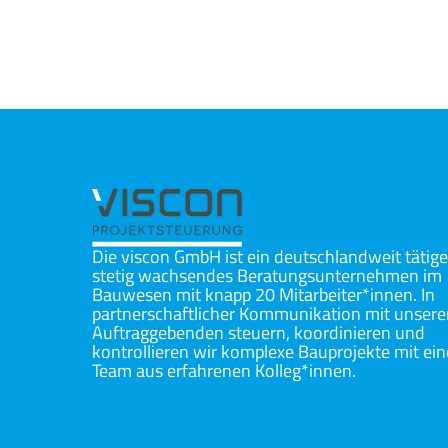
Die viscon GmbH ist ein deutschlandweit tätig
stetig wachsendes Beratungsunternehmen im
Bauwesen mit knapp 20 Mitarbeiter*innen. In
partnerschaftlicher Kommunikation mit unsere
Auftraggebenden steuern, koordinieren und
kontrollieren wir komplexe Bauprojekte mit ei
Team aus erfahrenen Kolleg*innen.